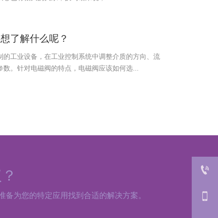
你想了解什么呢？
制的工业设备，在工业控制系统中调整介质的方向、流
数。针对电磁阀的特点，电磁阀应该如何选...

议？
0512-8717 4989

准备为您的特定应用找到合适的解决方案。
13912785805