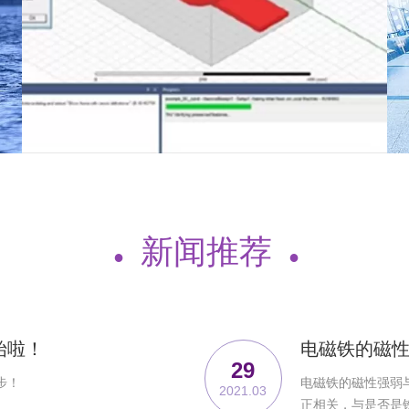
独立的MAXWELL ANSYS仿真电
磁模拟能力，大大缩短产品开发时
间，提高成功率
新闻推荐
●
●
始啦！
电磁铁的磁
29
步！
电磁铁的磁性强弱
2021.03
正相关，与是否是铁