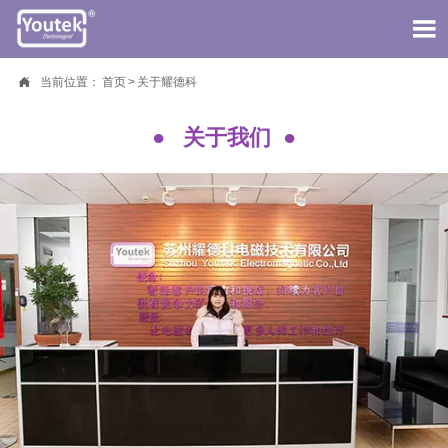


首页

当前位置：
首页
>
关于耀德科

直流电磁铁
● 关于我们 ●

直流电磁制动器

电磁阀

应用场景及解决方案

关于耀德科

新闻热点

联系耀德科